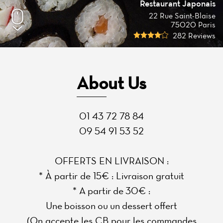
Restaurant Japonais
22 Rue Saint-Blaise
75020 Paris
282 Reviews
About Us
01 43 72 78 84
09 54 91 53 52
OFFERTS EN LIVRAISON :
* À partir de 15€ : Livraison gratuit
* A partir de 30€ :
Une boisson ou un dessert offert
(On accepte les CB pour les commandes